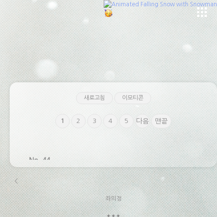
<
좌의정
✦✦✦