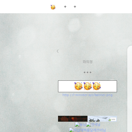
✦
✦
<
좌의정
✦✦✦
http://l-minister.xyz/banner.png