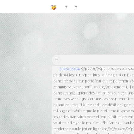
✦
✦
입력
+
</p><br/><p>Lorsque vous souha
2026/05/04
de dépôt les plus répandues en France et en Eu
bancaire dans leur portefeuille. Les paiements
비밀글
administratives superflues.<br/>Cependant, il e
banques appliquent des limitations sur les trans
retirer vos winnings. Certains casinos permetten
quand on recourt à une carte de débit en ligne. L
est sage de vérifier que le plateforme dispose 
les cartes bancaires permettent habituellement u
solution attrayante pour les débutants qui souha
moderne pour le jeu en ligne<br/></p><br/><p>Les