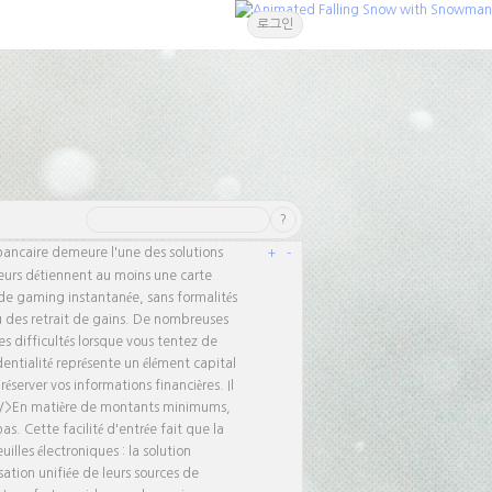
로그인
?
 bancaire demeure l'une des solutions
+
-
eurs détiennent au moins une carte
de gaming instantanée, sans formalités
u des retrait de gains. De nombreuses
s difficultés lorsque vous tentez de
entialité représente un élément capital
éserver vos informations financières. Il
<br/>En matière de montants minimums,
. Cette facilité d'entrée fait que la
lles électroniques : la solution
ation unifiée de leurs sources de