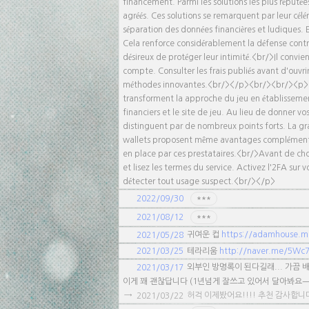
financement. Parmi les solutions les plus réputées
agréés. Ces solutions se remarquent par leur célé
séparation des données financières et ludiques. E
Cela renforce considérablement la défense contre
désireux de protéger leur intimité.<br/>Il convi
compte. Consulter les frais publiés avant d'ouv
méthodes innovantes.<br/></p><br/><br/><p>Exp
transforment la approche du jeu en établissement 
financiers et le site de jeu. Au lieu de donner
distinguent par de nombreux points forts. La gra
wallets proposent même avantages complémentaires
en place par ces prestataires.<br/>Avant de cho
et lisez les termes du service. Activez l'2FA sur
détecter tout usage suspect.<br/></p>
2022/09/30
***
입력
2021/08/12
***
입력
귀여운 컵
https://adamhouse.m
2021/05/28
테라리움
http://naver.me/5Wc
2021/03/25
외부인 방명록이 된다길래... 가끔 
2021/03/17
이게 꽤 괜찮답니다 (1년넘게 잘쓰고 있어서 달아봐요ㅡ
→
허걱 이제봤어요!!!! 추천 감사합니
2021/03/22