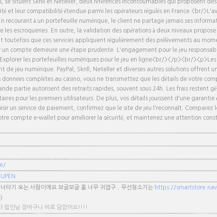
, se situent Skrill et Neteller, deux références incontournables qui proposent des 
rité et leur compatibilité étendue parmi les opérateurs régulés en France.<br/>L'a
n recourant à un portefeuille numérique, le client ne partage jamais ses informat
 les escroqueries. En outre, la validation des opérations à deux niveaux propose 
ent toutefois que ces services appliquent régulièrement des prélèvements au mom
rir un compte demeure une étape prudente. L'engagement pour le jeu responsable
lorer les portefeuilles numériques pour le jeu en ligne<br/></p><br/><p>Les 
de jeu numérique. PayPal, Skrill, Neteller et diverses autres solutions offrent un
 vos données complètes au casino, vous ne transmettez que les détails de votre c
nde partie autorisent des retraits rapides, souvent sous 24h. Les frais restent g
 pour les premiers utilisateurs. De plus, vos détails jouissent d'une garantie 
isir un service de paiement, confirmez que le site de jeu l'reconnaît. Comparez
 votre compte e-wallet pour améliorer la sécurité, et maintenez une attention con
e/
7UPEN
배너타기 오는 사람이에요 보글보글 홈 너무 귀엽구.. 무선청소기는
https://smartstore.n
)
다 욉인님 장바구니 바로 담았어요!!!!